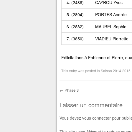
4. (2486)
CAYROU Yves
5. (2804)
PORTES Andrée
6. (2882)
MAUREL Sophie
7. (3850)
VIADIEU Pierrette
Félicitations à Fabienne et Pierre, qua
This entry was posted in
Saison 2014-2015
←
Phase 3
Post navigation
Laisser un commentaire
Vous devez
vous connecter
pour publi
This site uses Akismet to reduce spam