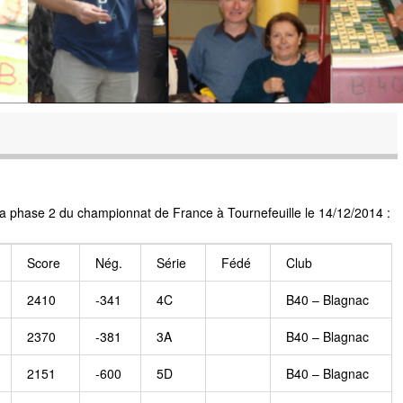
la phase 2 du championnat de France à Tournefeuille le 14/12/2014 :
Score
Nég.
Série
Fédé
Club
2410
-341
4C
B40 – Blagnac
2370
-381
3A
B40 – Blagnac
2151
-600
5D
B40 – Blagnac