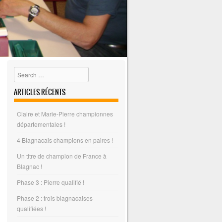
Search
ARTICLES RÉCENTS
Claire et Marie-Pierre championnes
départementales !
4 Blagnacais champions en paires !
Un titre de champion de France à
Blagnac !
Phase 3 : Pierre qualifié !
Phase 2 : trois blagnacaises
qualifiées !