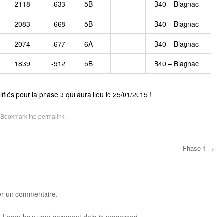
2118
-633
5B
B40 – Blagnac
2083
-668
5B
B40 – Blagnac
2074
-677
6A
B40 – Blagnac
1839
-912
5B
B40 – Blagnac
lifiés pour la phase 3 qui aura lieu le 25/01/2015 !
. Bookmark the
permalink
.
Phase 1
→
er un commentaire.
.
Learn how your comment data is processed
.