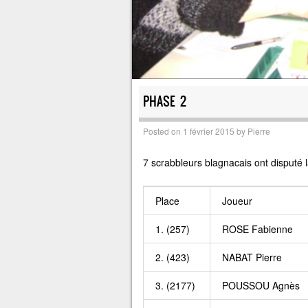
PHASE 2
Posted on
1 février 2015
by
Pierre
7 scrabbleurs blagnacais ont disputé 
Place
Joueur
1. (257)
ROSE Fabienne
2. (423)
NABAT Pierre
3. (2177)
POUSSOU Agnès